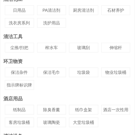
日用品
PA清洁剂
厨房清洁剂
石材养护
洗衣房系列
洗护用品
清洁工具
尘推/扫把
榨水车
玻璃刮
伸缩杆
环卫物资
保洁杂件
保洁毛巾
垃圾袋
物业垃圾桶
指示牌标识牌
酒店用品
纸制品
除臭香薰
纸巾盒架
酒店一次性用
品
客房垃圾桶
玻璃陶瓷
大堂垃圾桶