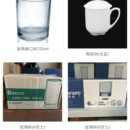
玻璃漱口杯225ml
陶瓷杯(含盖)
玻璃杯(8安士)
玻璃杯(6安士)