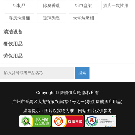
纸制品
除臭香薰
纸巾盒架
酒店一次性用
品
客房垃圾桶
玻璃陶瓷
大堂垃圾桶
清洁设备
餐饮用品
劳保用品
搜索
Copyright © 康航供应链 版权所有
广州市番禺区大龙街振兴南路21号之一(导航:康航酒店用品)
温馨提示
：图片以实物为准，网站图片仅供参考