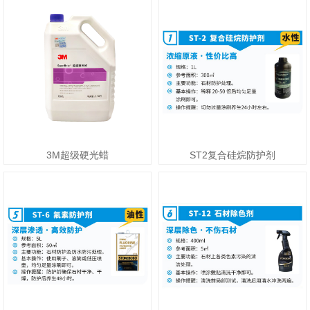
3M超级硬光蜡
ST2复合硅烷防护剂