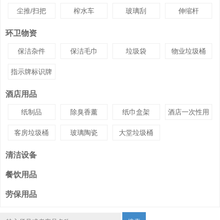
尘推/扫把
榨水车
玻璃刮
伸缩杆
环卫物资
保洁杂件
保洁毛巾
垃圾袋
物业垃圾桶
指示牌标识牌
酒店用品
纸制品
除臭香薰
纸巾盒架
酒店一次性用
品
客房垃圾桶
玻璃陶瓷
大堂垃圾桶
清洁设备
餐饮用品
劳保用品