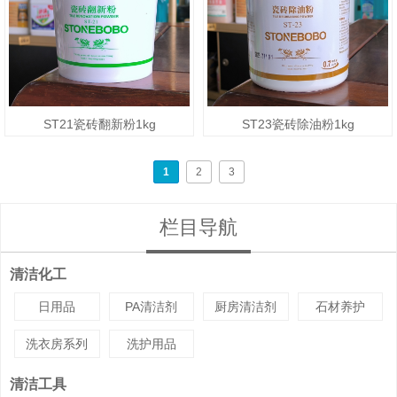
ST21瓷砖翻新粉1kg
ST23瓷砖除油粉1kg
1
2
3
栏目导航
清洁化工
日用品
PA清洁剂
厨房清洁剂
石材养护
洗衣房系列
洗护用品
清洁工具