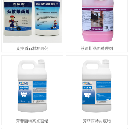
克拉盾石材釉面剂
苏迪斯晶面处理剂
芳菲丽特高光面蜡
芳菲丽特封底蜡