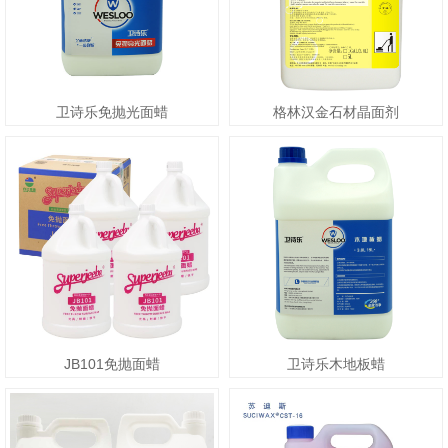
卫诗乐免抛光面蜡
格林汉金石材晶面剂
JB101免抛面蜡
卫诗乐木地板蜡