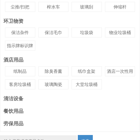
尘推/扫把
榨水车
玻璃刮
伸缩杆
环卫物资
保洁杂件
保洁毛巾
垃圾袋
物业垃圾桶
指示牌标识牌
酒店用品
纸制品
除臭香薰
纸巾盒架
酒店一次性用
品
客房垃圾桶
玻璃陶瓷
大堂垃圾桶
清洁设备
餐饮用品
劳保用品