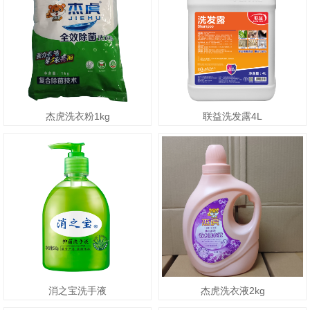
杰虎洗衣粉1kg
联益洗发露4L
消之宝洗手液
杰虎洗衣液2kg