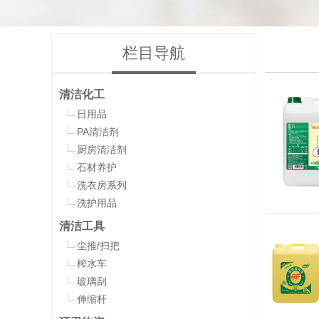
栏目导航
清洁化工
日用品
PA清洁剂
厨房清洁剂
石材养护
洗衣房系列
洗护用品
清洁工具
尘推/扫把
榨水车
玻璃刮
伸缩杆