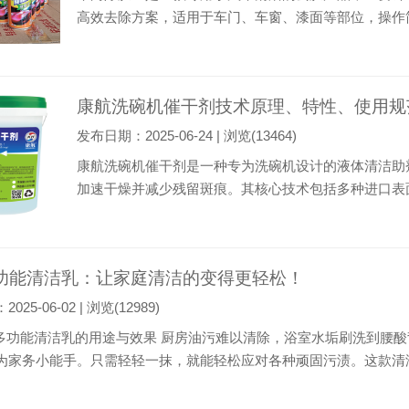
高效去除方案，适用于车门、车窗、漆面等部位，操作简
材质兼容性测试 ‌小范围测试‌：首次使用前，需在不显
拭，观察是否引起褪色、涂层溶解或材质变形。尤其对车内
康航洗碗机催干剂技术原理、特性、使用规
发布日期：2025-06-24 | 浏览(13464)
康航洗碗机催干剂是一种专为洗碗机设计的液体清洁助
加速干燥并减少残留斑痕。其核心技术包括多种进口表面活
污损面积低于0.004%，同时含磷螯合助剂通过软化
术，实现高效浓缩配方的产业化生产。该产品泡沫等级达I-
功能清洁乳：让家庭清洁的变得更轻松！
25-06-02 | 浏览(12989)
凯鹏多功能清洁乳的用途与效果 厨房油污难以清除，浴室水垢刷洗到
为家务小能手。只需轻轻一抹，就能轻松应对各种顽固污渍。这款清
接。 ### 多功能清洁乳与实际效果 这款凯鹏多功能清洁乳的“变形
星；擦在玻璃上，它又变成了...