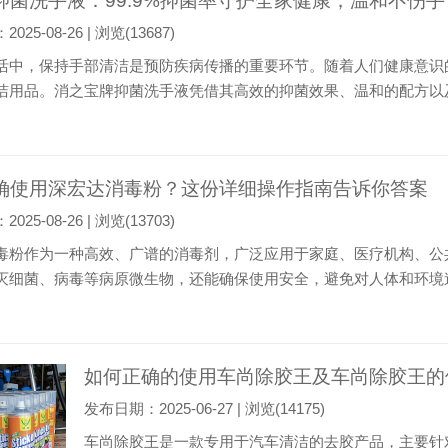
抑菌洗手液：99.9%抑菌率守护全家健康，温和不伤手
25-08-26 | 浏览(13687)
活中，保持手部清洁是预防疾病传播的重要环节。随着人们健康意识
洁用品。消之宝牌抑菌洗手液凭借其高效的抑菌效果、温和的配方以
宝牌抑菌洗手液的特点、使用方法、适用场景以及市场反馈，帮助读
效的抑菌能力。产品采用先进的抑菌配方，能...
确使用深宏达消毒粉？这份详细操作指南告诉你答案
25-08-26 | 浏览(13703)
毒粉作为一种高效、广谱的消毒剂，广泛应用于家庭、医疗机构、公
灭细菌、病毒等病原微生物，还能确保使用安全，避免对人体和环境
细指南。 一、了解深宏达消毒粉的基本特性 深宏达消毒粉的主要成
成分在水中溶解后能释放出有效氯，具有较...
如何正确的使用车尚除胶王及车尚除胶王的
发布日期：2025-06-27 | 浏览(14175)
车尚除胶王是一款专用于汽车清洁的去胶产品，主要针