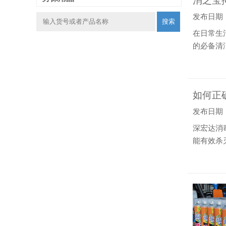
消之宝
发布日期：20
搜索
在日常生
的必备清
介绍消之
在于其高
如何正
发布日期：20
深宏达消
能有效杀
毒粉的详
等。这些