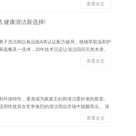
查看全文
“能洗干净” 就行。 先说结论，无阴离子型洗涤剂...
,健康清洁新选择!
离子洗洁精以食品级A类认证配方破局，植物萃取温和护
果蔬餐具一洗净，20年技术沉淀让清洁回归天然本质。
况与我们的健康息息相关。在市场监管部门的监督抽检
查看全文
况。 传统洗洁精中广泛使用的阴离子表面活性剂，这些
和环保特性，逐渐成为家庭主妇和清洁爱好者的新宠。
适用性使其在竞争激烈的清洁用品市场中脱颖而出。 深
性剂。这种科学的成分配比使其在去污时既能保证强力
查看全文