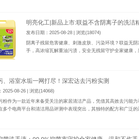
洁的监管越来越细，尤其是洗涤剂的选择，可不是随便买瓶 
明亮化工|新品上市:联益不含阴离子的洗洁精
发布日期：2025-08-28 | 浏览(18074)
阴离子残留危害健康、刺激皮肤、污染环境？联益无阴
手，高浓缩瓦解重油污渍，安全无残留守护全家健康，
杯盘碗筷，是每家每户必不可少的生活用具，其卫生状
中，经常会出现餐饮具中阴离子合成洗涤剂不合格的情
成分虽...
污、浴室水垢一网打尽！深宏达去污粉实测
25-08-26 | 浏览(14068)
污粉作为一款近年来备受关注的家居清洁产品，凭借其高效去污能力
在多个电商平台和清洁用品评测中表现突出，其独特的配方和广泛的
粉的主要成分包括天然矿物粉末、活性氧系清洁剂和生物降解表面活
，又不会对环境和人体健康造成危害。与传统...