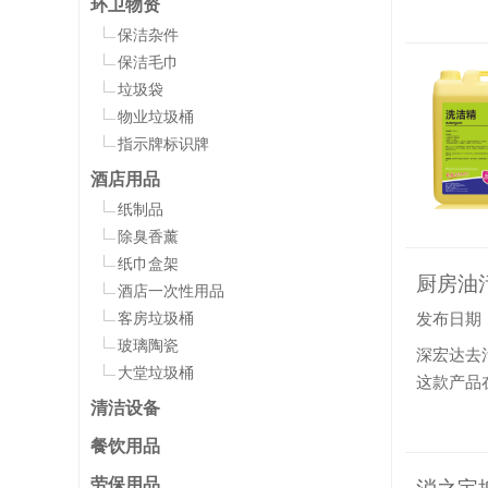
环卫物资
保洁杂件
保洁毛巾
垃圾袋
物业垃圾桶
指示牌标识牌
酒店用品
纸制品
除臭香薰
纸巾盒架
厨房油
酒店一次性用品
客房垃圾桶
发布日期：20
玻璃陶瓷
深宏达去
大堂垃圾桶
这款产品
清洁设备
宏达去污
清洁效果
餐饮用品
劳保用品