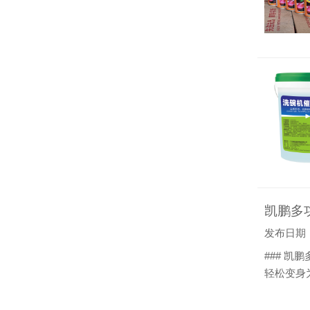
凯鹏多
发布日期：20
### 
轻松变身
要购买链
油渍的克