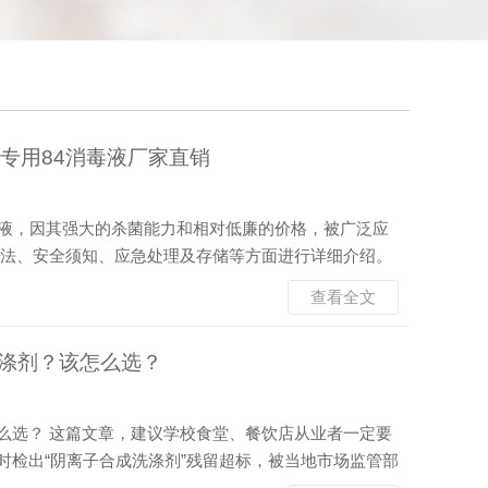
专用84消毒液厂家直销
毒液，因其强大的杀菌能力和相对低廉的价格，被广泛应
方法、安全须知、应急处理及存储等方面进行详细介绍。
常在 0.8% - 1.2% 之间。 消毒原理：次氯酸钠在
查看全文
菌和病毒的细胞壁，氧化其蛋白质和酶系...
涤剂？该怎么选？
么选？ 这篇文章，建议学校食堂、餐饮店从业者一定要
时检出“阴离子合成洗涤剂”残留超标，被当地市场监管部
实给所有做团餐、餐饮的同行提了个醒：现在对餐具清