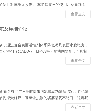
便且对车漆无损伤。 车尚除胶王的使用注意事项 1、
眼区域（如车门内侧）喷涂少量除胶剂，静置30秒后擦
查看全文
真皮、仿皮、塑料件及改装贴膜需谨慎测试。 ‌车...
范及详细介绍
剂，通过复合表面活性剂体系降低餐具表面水膜张力，
性剂（如AEO-7、LF403等）的协同复配，可控制
水质提升润湿效果。生产工艺采用两步法混合与真空干燥技
查看全文
II级，符合商用洗碗机低干扰运行要求。 康...
腰酸背痛？有了广州康航提供的凯鹏多功能清洁乳，你也能
洁乳深受好评，甚至让挑剔的婆婆都赞不绝口，追着我
”能力实在令人惊叹。在流理台上挤出的瞬间，它便化身为
查看全文