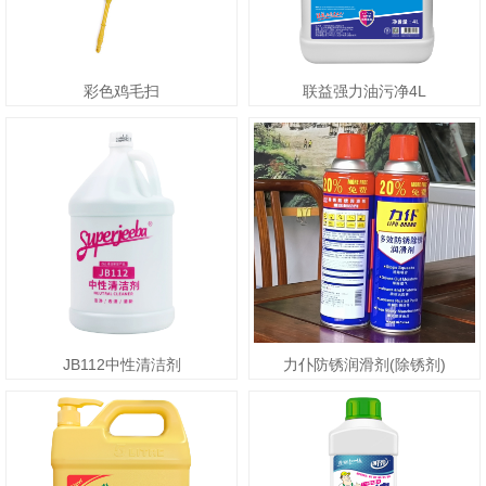
彩色鸡毛扫
联益强力油污净4L
JB112中性清洁剂
力仆防锈润滑剂(除锈剂)