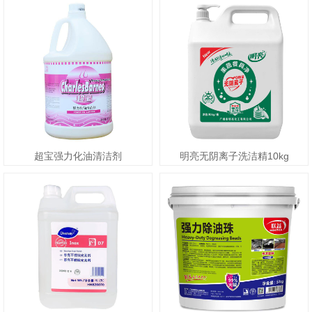
超宝强力化油清洁剂
明亮无阴离子洗洁精10kg