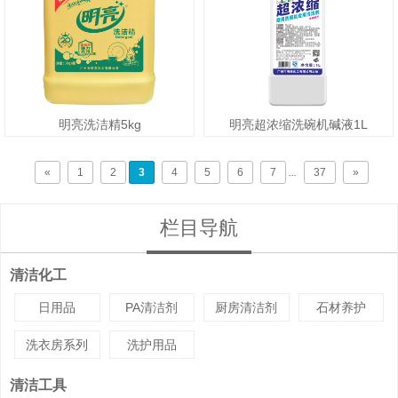
明亮洗洁精5kg
明亮超浓缩洗碗机碱液1L
«
1
2
3
4
5
6
7
...
37
»
栏目导航
清洁化工
日用品
PA清洁剂
厨房清洁剂
石材养护
洗衣房系列
洗护用品
清洁工具