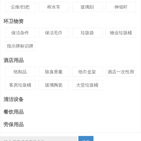
尘推/扫把
榨水车
玻璃刮
伸缩杆
环卫物资
保洁杂件
保洁毛巾
垃圾袋
物业垃圾桶
指示牌标识牌
酒店用品
纸制品
除臭香薰
纸巾盒架
酒店一次性用
品
客房垃圾桶
玻璃陶瓷
大堂垃圾桶
清洁设备
餐饮用品
劳保用品