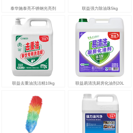
泰华施泰亮不锈钢光亮剂
联益强力除油珠5kg
联益去重油洗洁精10kg
联益易清洗厨房化油剂20L