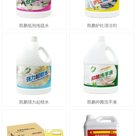
凯鹏低泡地毯水
凯鹏炉灶清洁剂
凯鹏强力起蜡水
凯鹏抑菌洗手液