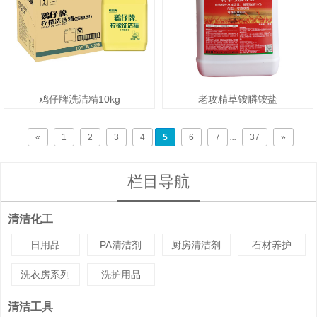
鸡仔牌洗洁精10kg
老攻精草铵膦铵盐
«
1
2
3
4
5
6
7
...
37
»
栏目导航
清洁化工
日用品
PA清洁剂
厨房清洁剂
石材养护
洗衣房系列
洗护用品
清洁工具