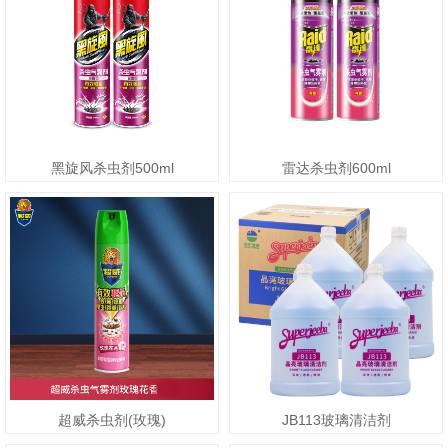
黑旋风杀虫剂500ml
雷达杀虫剂600ml
超威杀虫剂(玫瑰)
JB113玻璃清洁剂