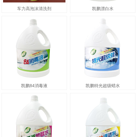
车力高泡沫清洗剂
凯鹏漂白水
凯鹏84消毒液
凯鹏特光超级蜡水