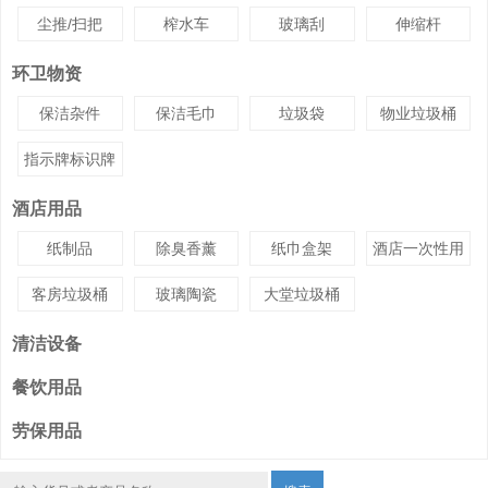
尘推/扫把
榨水车
玻璃刮
伸缩杆
环卫物资
保洁杂件
保洁毛巾
垃圾袋
物业垃圾桶
指示牌标识牌
酒店用品
纸制品
除臭香薰
纸巾盒架
酒店一次性用
品
客房垃圾桶
玻璃陶瓷
大堂垃圾桶
清洁设备
餐饮用品
劳保用品