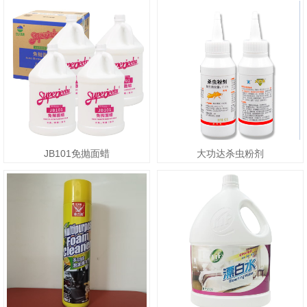
JB101免抛面蜡
大功达杀虫粉剂