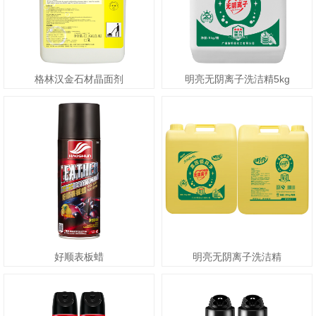
格林汉金石材晶面剂
明亮无阴离子洗洁精5kg
好顺表板蜡
明亮无阴离子洗洁精