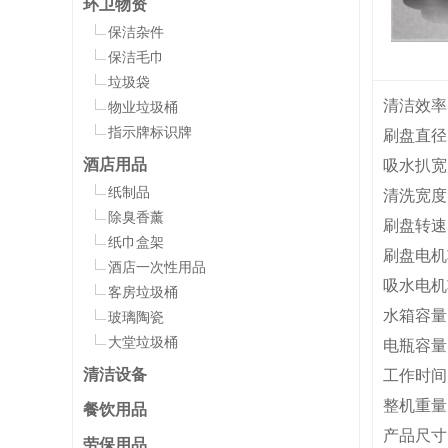
环卫物资
保洁杂件
保洁毛巾
垃圾袋
清洁效率：
物业垃圾桶
指示牌标识牌
刷盘直径
酒店用品
吸水扒宽
纸制品
清洗宽度
除臭香薰
刷盘转速：
纸巾盒架
刷盘电机
酒店一次性用品
吸水电机
客房垃圾桶
水箱容量：
玻璃陶瓷
大堂垃圾桶
电瓶容量：
清洁设备
工作时间
整机重量：
餐饮用品
产品尺寸：
劳保用品