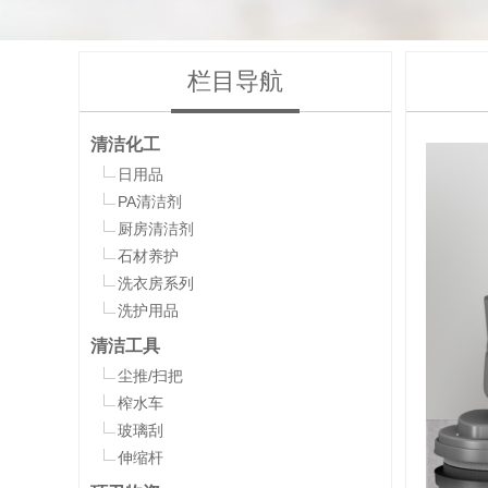
栏目导航
清洁化工
日用品
PA清洁剂
厨房清洁剂
石材养护
洗衣房系列
洗护用品
清洁工具
尘推/扫把
榨水车
玻璃刮
伸缩杆