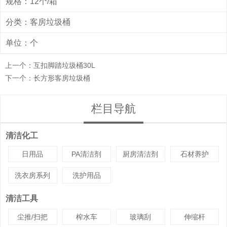
规格：12个/箱
分类：
客房垃圾桶
单位：个
上一个：
互扣脚踏垃圾桶30L
下一个：
长方形客房垃圾桶
栏目导航
清洁化工
日用品
PA清洁剂
厨房清洁剂
石材养护
洗衣房系列
洗护用品
清洁工具
尘推/扫把
榨水车
玻璃刮
伸缩杆