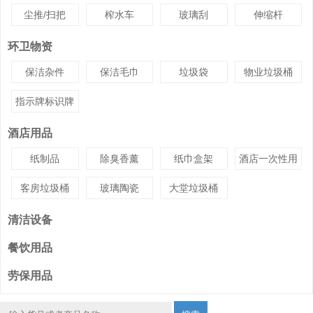
尘推/扫把
榨水车
玻璃刮
伸缩杆
环卫物资
保洁杂件
保洁毛巾
垃圾袋
物业垃圾桶
指示牌标识牌
酒店用品
纸制品
除臭香薰
纸巾盒架
酒店一次性用
品
客房垃圾桶
玻璃陶瓷
大堂垃圾桶
清洁设备
餐饮用品
劳保用品