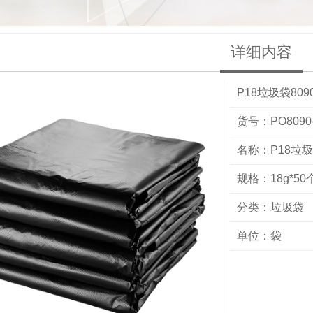
详细内容
P18垃圾袋809
货号：PO8090-
名称：P18垃圾
规格：18g*50
分类：
垃圾袋
单位：袋