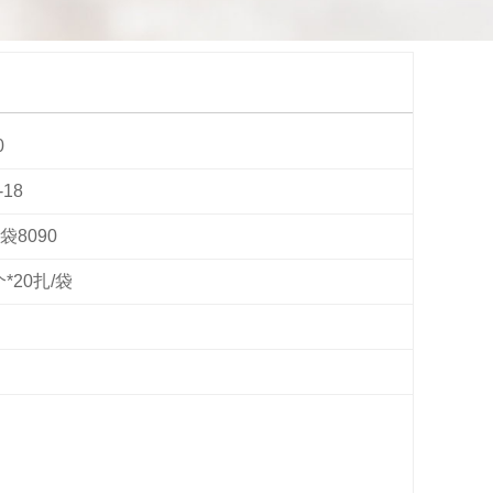
0
18
袋8090
个*20扎/袋