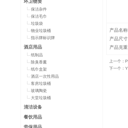
环卫物资
保洁杂件
保洁毛巾
垃圾袋
产品名称
物业垃圾桶
指示牌标识牌
产品尺寸：
酒店用品
产品克重：
纸制品
上一个：
P
除臭香薰
下一个：
纸巾盒架
酒店一次性用品
客房垃圾桶
玻璃陶瓷
大堂垃圾桶
清洁设备
餐饮用品
劳保用品