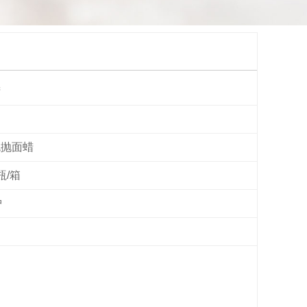
蜡
免抛面蜡
瓶/箱
护