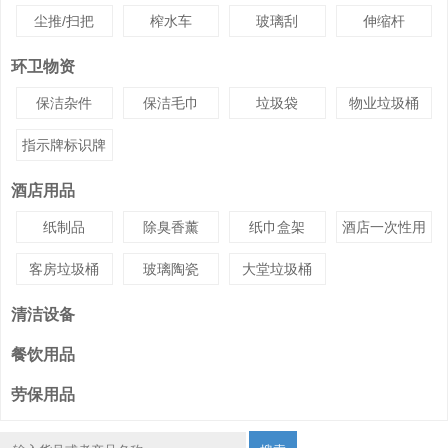
尘推/扫把
榨水车
玻璃刮
伸缩杆
环卫物资
保洁杂件
保洁毛巾
垃圾袋
物业垃圾桶
指示牌标识牌
酒店用品
纸制品
除臭香薰
纸巾盒架
酒店一次性用
品
客房垃圾桶
玻璃陶瓷
大堂垃圾桶
清洁设备
餐饮用品
劳保用品