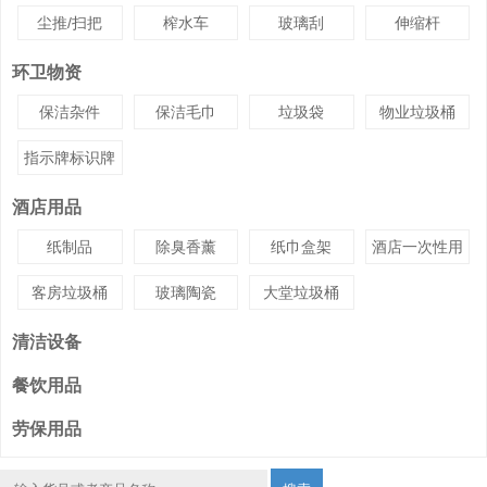
尘推/扫把
榨水车
玻璃刮
伸缩杆
环卫物资
保洁杂件
保洁毛巾
垃圾袋
物业垃圾桶
指示牌标识牌
酒店用品
纸制品
除臭香薰
纸巾盒架
酒店一次性用
品
客房垃圾桶
玻璃陶瓷
大堂垃圾桶
清洁设备
餐饮用品
劳保用品