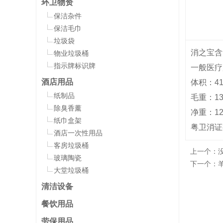
环卫物资
保洁杂件
保洁毛巾
垃圾袋
消之宝含
物业垃圾桶
指示牌标识牌
一般医疗
酒店用品
体积：41x
纸制品
毛重：13.
除臭香薰
净重：12
纸巾盒架
粤卫消证字：
酒店一次性用品
客房垃圾桶
上一个：
玻璃陶瓷
下一个：
大堂垃圾桶
清洁设备
餐饮用品
劳保用品