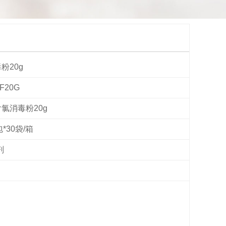
粉20g
F20G
氯消毒粉20g
包*30袋/箱
剂