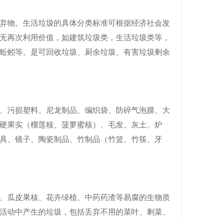
弃物。生活垃圾的具体分类标准可根据经济社会发
无再次利用价值，如建筑垃圾类，生活垃圾类等，
蚯蚓等。是可回收垃圾、厨余垃圾、有害垃圾剩余
、污损塑料、尼龙制品、编织袋、防碎气泡膜、大
硬果实（榴莲核、菠萝蜜核）、毛发、灰土、炉
具、镜子、陶瓷制品、竹制品（竹篮、竹筷、牙
、瓜皮果核、花卉绿植、中药药渣等易腐的生物质
活动中产生的垃圾，包括丢弃不用的菜叶、剩菜、