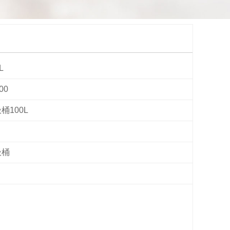
L
00
桶100L
圾桶