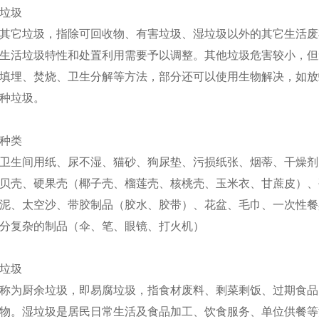
垃圾
其它垃圾，指除可回收物、有害垃圾、湿垃圾以外的其它生活废
生活垃圾特性和处置利用需要予以调整。其他垃圾危害较小，但
填埋、焚烧、卫生分解等方法，部分还可以使用生物解决，如放
种垃圾。
种类
卫生间用纸、尿不湿、猫砂、狗尿垫、污损纸张、烟蒂、干燥剂
贝壳、硬果壳（椰子壳、榴莲壳、核桃壳、玉米衣、甘蔗皮）、
泥、太空沙、带胶制品（胶水、胶带）、花盆、毛巾、一次性餐
分复杂的制品（伞、笔、眼镜、打火机）
垃圾
称为厨余垃圾，即易腐垃圾，指食材废料、剩菜剩饭、过期食品
物。湿垃圾是居民日常生活及食品加工、饮食服务、单位供餐等