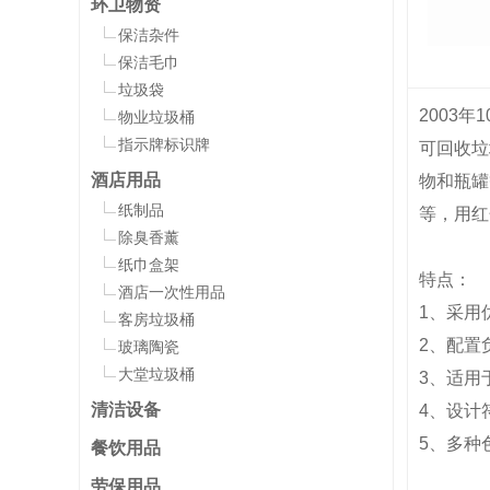
环卫物资
保洁杂件
保洁毛巾
垃圾袋
2003
物业垃圾桶
指示牌标识牌
可回收垃
酒店用品
物和瓶罐
纸制品
等，用红
除臭香薰
纸巾盒架
特点：
酒店一次性用品
1、采用
客房垃圾桶
2、配置
玻璃陶瓷
大堂垃圾桶
3、适用
清洁设备
4、设计
5、多种
餐饮用品
劳保用品