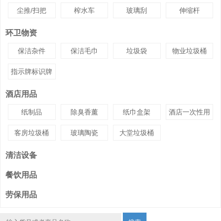
尘推/扫把
榨水车
玻璃刮
伸缩杆
环卫物资
保洁杂件
保洁毛巾
垃圾袋
物业垃圾桶
指示牌标识牌
酒店用品
纸制品
除臭香薰
纸巾盒架
酒店一次性用
品
客房垃圾桶
玻璃陶瓷
大堂垃圾桶
清洁设备
餐饮用品
劳保用品