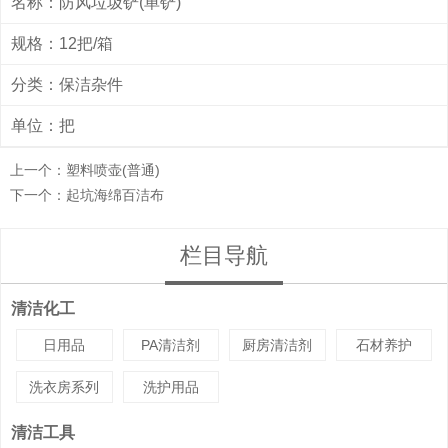
名称：防风垃圾铲(单铲)
规格：12把/箱
分类：
保洁杂件
单位：把
上一个：
塑料喷壶(普通)
下一个：
起坑海绵百洁布
栏目导航
清洁化工
日用品
PA清洁剂
厨房清洁剂
石材养护
洗衣房系列
洗护用品
清洁工具